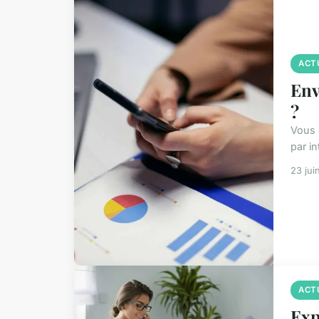
ACT
Env
?
Vous 
par in
23 jui
ACT
Exp