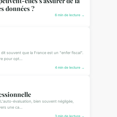
euvent-elles s'assurer de la
es données ?
6 min de lecture →
dit souvent que la France est un "enfer fiscal".
e pour opt...
4 min de lecture →
essionnelle
. L'auto-évaluation, bien souvent négligée,
vers une ca...
3 min de lecture →