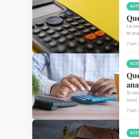
ACT
Que
La com
et ana
7 juin
ACT
Que
ana
Si vo
vous 
7 juin
ACT