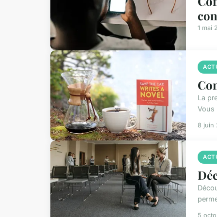
Com
con
1 mai 
ACT
Com
La pr
Vous 
8 juin
ACT
Déc
Décou
permet
5 oct