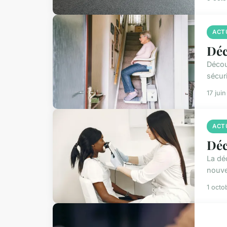
ACT
Déc
Décou
sécur
17 jui
ACT
Déc
La dé
nouve
1 octo