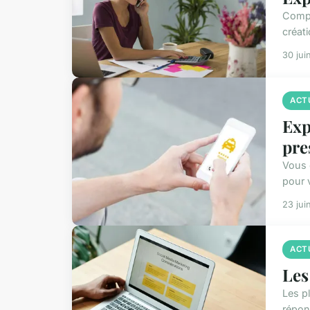
Compr
créati
30 jui
ACT
Exp
pre
Vous 
pour v
23 jui
ACT
Les
Les p
répon