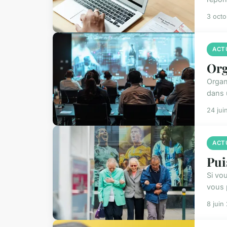
3 oct
ACT
Org
Organ
dans 
24 jui
ACT
Pui
Si vo
vous 
8 juin