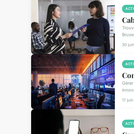
ACT
Cab
Trouv
Bruxel
30 jui
ACT
Com
Gérer
innov
17 jui
ACT