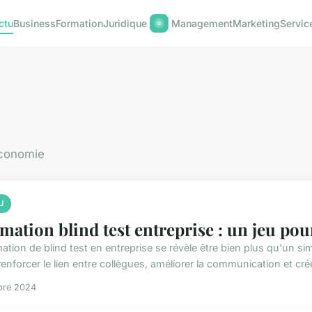
ctu
Business
Formation
Juridique
Management
Marketing
Servic
économie
U
mation blind test entreprise : un jeu pou
ation de blind test en entreprise se révèle être bien plus qu'un sim
enforcer le lien entre collègues, améliorer la communication et crée
bre 2024