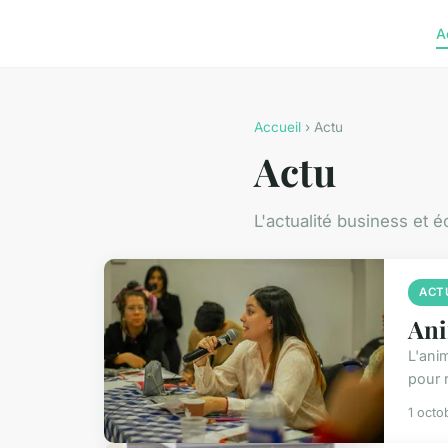
A
Accueil
› Actu
Actu
L'actualité business et 
ACT
Ani
L'anim
pour r
1 octo