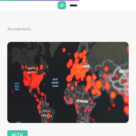
Accueil
›
Actu
ACTU