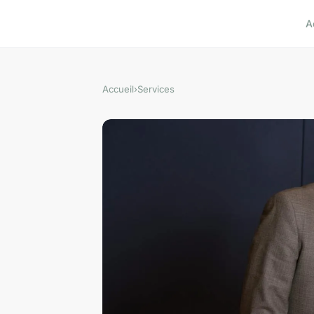
A
Accueil
›
Services