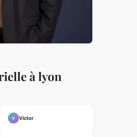
ielle à lyon
Victor
V