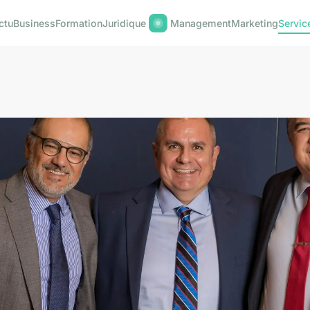
ctu
Business
Formation
Juridique
Management
Marketing
Servic