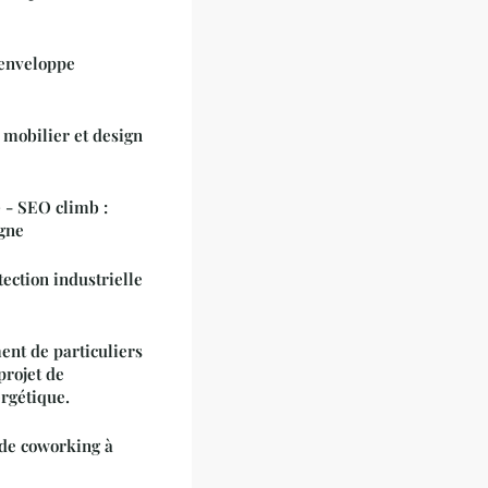
 enveloppe
 mobilier et design
 - SEO climb :
igne
tection industrielle
nt de particuliers
projet de
ergétique.
 de coworking à