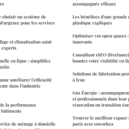
rs
accompagnée efficace
r choisir un système de
Les bénéfices d'une grande
 d'urgence pour les services
plastique expliqués
Optimiser vos open spaces :
age et climatisation saint
innovants
 experts
Consultant sSEO (freelance)
elle en ligne : simplifiez
boostez votre visibilité en l
axiio
Solutions de fabrication pro
our améliorer l'efficacité
à lyon
ente dans l'industrie
Gns Énergie : accompagneme
et professionnels dans leur 
 de la performance
rénovation ou transition én
s bâtiments
Trouver le meilleur espace
ervice de ménage à domicile
paris avec coworkea