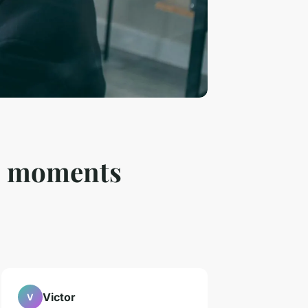
os moments
Victor
V