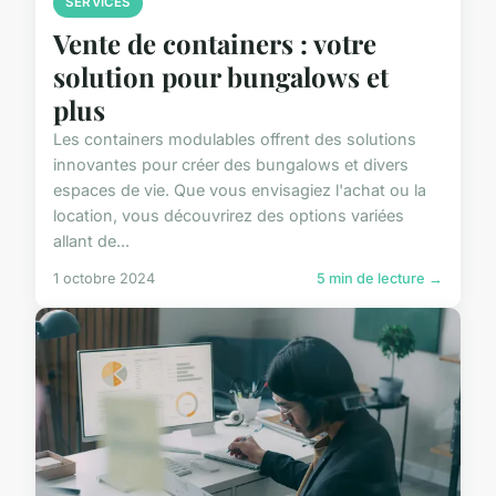
SERVICES
Vente de containers : votre
solution pour bungalows et
plus
Les containers modulables offrent des solutions
innovantes pour créer des bungalows et divers
espaces de vie. Que vous envisagiez l'achat ou la
location, vous découvrirez des options variées
allant de...
1 octobre 2024
5 min de lecture →