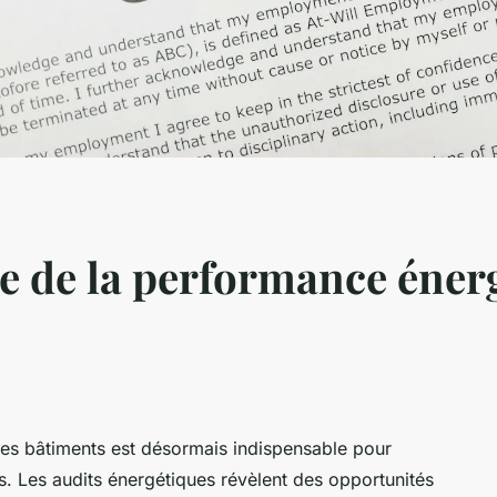
le de la performance éner
es bâtiments est désormais indispensable pour
 Les audits énergétiques révèlent des opportunités