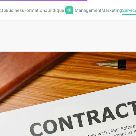
ctu
Business
Formation
Juridique
Management
Marketing
Servic