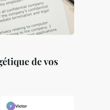
gétique de vos
Victor
V