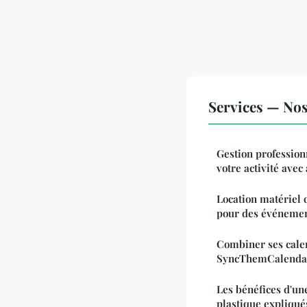
Services — Nos 
Gestion professionn
votre activité avec 
Location matériel 
pour des événemen
Combiner ses cale
SyncThemCalenda
Les bénéfices d'u
plastique expliqué