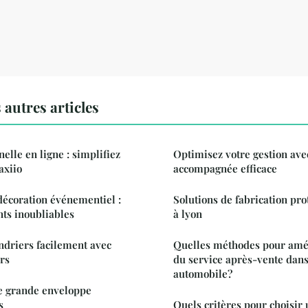
autres articles
elle en ligne : simplifiez
Optimisez votre gestion avec
axiio
accompagnée efficace
décoration événementiel :
Solutions de fabrication pro
ts inoubliables
à lyon
ndriers facilement avec
Quelles méthodes pour améli
rs
du service après-vente dans 
automobile?
ne grande enveloppe
s
Quels critères pour choisir