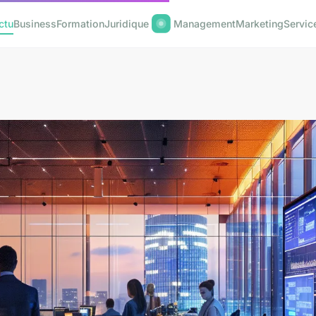
ctu
Business
Formation
Juridique
Management
Marketing
Servic