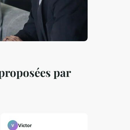
 proposées par
Victor
V