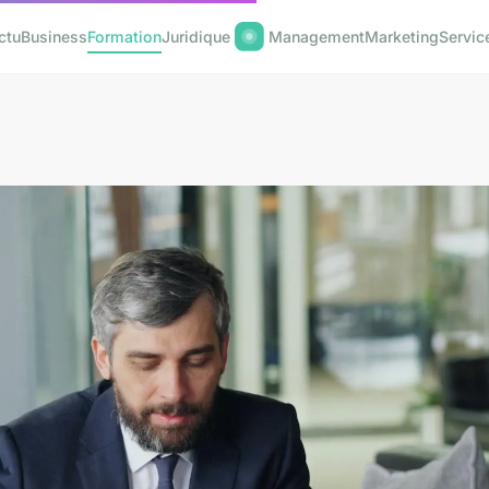
ctu
Business
Formation
Juridique
Management
Marketing
Servic